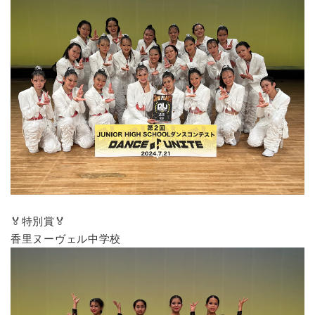
🏅特別賞🏅
香里ヌーヴェル中学校