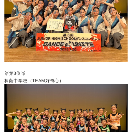
🥉第3位🥉
樟蔭中学校（TEAM好奇心）