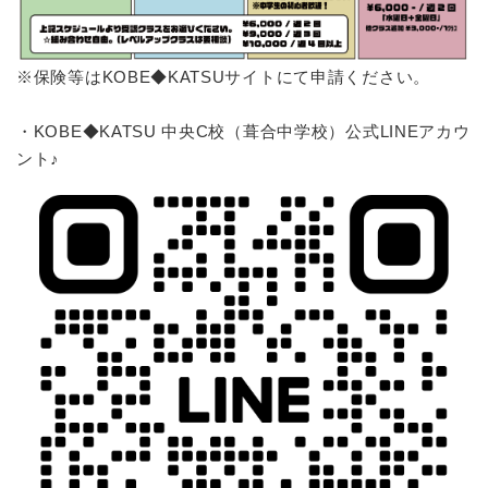
※保険等はKOBE◆KATSUサイトにて申請ください。
・KOBE◆KATSU 中央C校（葺合中学校）公式LINEアカウ
ント♪