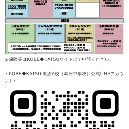
※保険等はKOBE◆KATSUサイトにて申請ください。
・KOBE◆KATSU 東灘A校（本庄中学校）公式LINEアカウ
ント♪